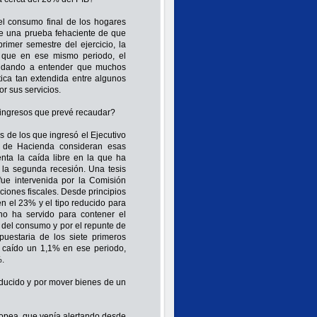
el consumo final de los hogares
ne una prueba fehaciente de que
rimer semestre del ejercicio, la
 que en ese mismo periodo, el
, dando a entender que muchos
ca tan extendida entre algunos
or sus servicios.
s ingresos que prevé recaudar?
s de los que ingresó el Ejecutivo
os de Hacienda consideran esas
nta la caída libre en la que ha
 la segunda recesión. Una tesis
ue intervenida por la Comisión
iones fiscales. Desde principios
en el 23% y el tipo reducido para
 no ha servido para contener el
 del consumo y por el repunte de
uestaria de los siete primeros
a caído un 1,1% en ese periodo,
%.
reducido y por mover bienes de un
ropea, que venía alertando desde