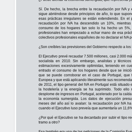
Sí. De hecho, la brecha entre la recaudación por IVA y 
sigue abriéndose desde principios de año, lo que supo
esas prácticas irregulares se están extendiendo. En el p
recaudación por IVA ha descendido un 10%, mientras
consumo de los hogares tan solo lo ha hecho un 5%
profesionales han empezado a echar mano de esa prácti
colectivos profesionales españoles de no declarar el IVA p
¿Son creíbles las previsiones del Gobierno respecto a lo
El Ejecutivo prevé recaudar 7.500 millones, casi 2.000 má
socialista en 2010. Sin embargo, analistas y técnic
estimaciones excesivamente optimistas, teniendo en cue
entrado el consumo de los hogares desde que se inició
que se puede corroborar en el caso de Portugal, que f
Europea y que está aplicando literalmente sus recomendac
de 2011, el tipo general del IVA en Portugal está situado 
la hostelería y la energía se ha suprimido. Todo ello
desplome de ingresos en Portugal, acelerado por la caída
la economía sumergida. Los datos de ejecución presup
meses del año así lo avalan: la recaudación por IVA h
cuando el Ejecutivo luso preveía que aumentaría un 11,6
¿Por qué el Ejecutivo se ha decantado por subir el tipo 
tramo a otro?
Esa también era una de las peticiones de la Comisión Eu