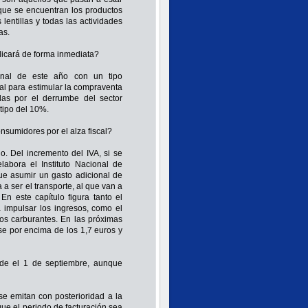
que se encuentran los productos
lentillas y todas las actividades
as.
plicará de forma inmediata?
inal de este año con un tipo
cal para estimular la compraventa
as por el derrumbe del sector
 tipo del 10%.
nsumidores por el alza fiscal?
. Del incremento del IVA, si se
abora el Instituto Nacional de
ue asumir un gasto adicional de
a ser el transporte, al que van a
n este capítulo figura tanto el
a impulsar los ingresos, como el
os carburantes. En las próximas
se por encima de los 1,7 euros y
esde el 1 de septiembre, aunque
 se emitan con posterioridad a la
nque el periodo de facturación sea