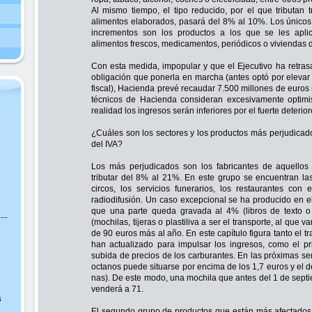
Al mismo tiempo, el tipo reducido,
por el que tributan 
alimentos elaborados, pasará del 8% al 10%. Los únicos 
incrementos son los productos a los que se les apli
alimentos frescos, medicamentos, periódicos o viviendas de
Con esta medida, impopular y que el Ejecutivo ha retra
obligación que ponerla en marcha (antes optó por elevar 
fiscal), Hacienda prevé recaudar 7.500 millones de euros
técnicos de Hacienda consideran excesivamente optimi
realidad los ingresos serán inferiores por el fuerte deteri
¿Cuáles son los sectores y los productos más perjudicado
del IVA?
Los más perjudicados son los fabricantes de aquello
tributar del 8% al 21%. En este grupo se encuentran las 
circos, los servicios funerarios, los restaurantes con 
radiodifusión. Un caso excepcional se ha producido en el
que una parte queda gravada al 4% (libros de texto 
(mochilas, tijeras o plastiliva a ser el transporte, al que
de 90 euros más al año. En este capítulo figura tanto el tr
han actualizado para impulsar los ingresos, como el p
subida de precios de los carburantes. En las próximas se
octanos puede situarse por encima de los 1,7 euros y el 
nas). De este modo, una mochila que antes del 1 de sept
venderá a 71.
s
El segundo grupo de productos que están más afectados