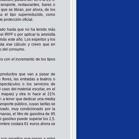
transporte, restaurantes, bares o
que se libran, por ahora, de los
ca el tipo superreducido, como
 protección oficial.
sado hasta que no ha tenido más
el IRPF o por aplicar la amnistía
 más este año. Los expertos y los
sta ese cálculo y creen que en
oro del consumo.
s con el incremento de los tipos
s productos que van a pasar de
flores, las entradas a teatros o
espectáculos o los servicios de
 caso del material escolar, en el
o mapas) y otra lo hace al 21%
 van a tener que dedicar una media
ansporte público, cuyas tarifas se
rivado, muy condicionado por la
manas, el litro de gasolina de 95
de gasóleo puede superar los 1,5.
iembre costara 61 euros ahora se
 son aquellos que pasan a estar