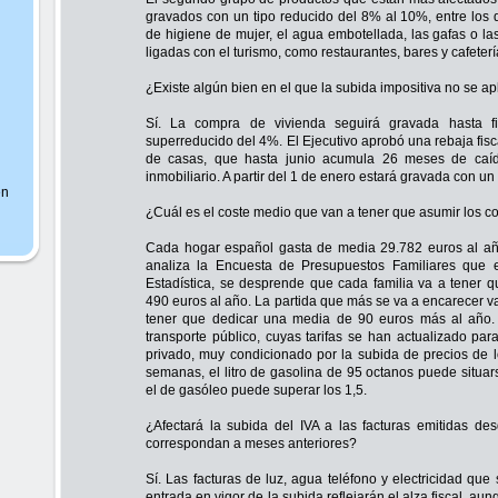
gravados con un tipo reducido del 8% al 10%, entre los 
de higiene de mujer, el agua embotellada, las gafas o las 
ligadas con el turismo, como restaurantes, bares y cafeterí
¿Existe algún bien en el que la subida impositiva no se a
Sí. La compra de vivienda seguirá gravada hasta f
superreducido del 4%. El Ejecutivo aprobó una rebaja fis
de casas, que hasta junio acumula 26 meses de caíd
inmobiliario. A partir del 1 de enero estará gravada con un
en
¿Cuál es el coste medio que van a tener que asumir los co
Cada hogar español gasta de media 29.782 euros al año
analiza la Encuesta de Presupuestos Familiares que el
Estadística, se desprende que cada familia va a tener q
490 euros al año. La partida que más se va a encarecer va 
tener que dedicar una media de 90 euros más al año. E
transporte público, cuyas tarifas se han actualizado par
privado, muy condicionado por la subida de precios de l
semanas, el litro de gasolina de 95 octanos puede situar
el de gasóleo puede superar los 1,5.
¿Afectará la subida del IVA a las facturas emitidas d
correspondan a meses anteriores?
Sí. Las facturas de luz, agua teléfono y electricidad que
entrada en vigor de la subida reflejarán el alza fiscal, au