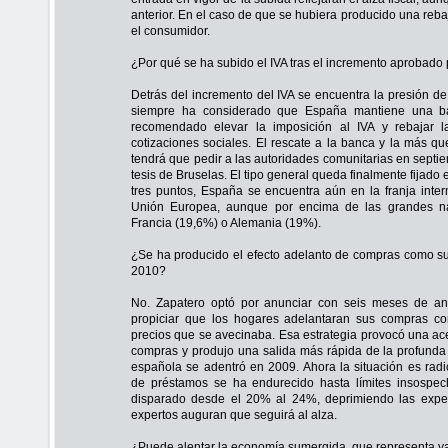
anterior. En el caso de que se hubiera producido una rebaj
el consumidor.
¿Por qué se ha subido el IVA tras el incremento aprobado 
Detrás del incremento del IVA se encuentra la presión d
siempre ha considerado que España mantiene una baja
recomendado elevar la imposición al IVA y rebajar l
cotizaciones sociales. El rescate a la banca y la más q
tendrá que pedir a las autoridades comunitarias en septi
tesis de Bruselas. El tipo general queda finalmente fijado
tres puntos, España se encuentra aún en la franja inter
Unión Europea, aunque por encima de las grandes n
Francia (19,6%) o Alemania (19%).
¿Se ha producido el efecto adelanto de compras como suc
2010?
No. Zapatero optó por anunciar con seis meses de ant
propiciar que los hogares adelantaran sus compras con
precios que se avecinaba. Esa estrategia provocó una ace
compras y produjo una salida más rápida de la profunda
española se adentró en 2009. Ahora la situación es radi
de préstamos se ha endurecido hasta límites insospe
disparado desde el 20% al 24%, deprimiendo las expe
expertos auguran que seguirá al alza.
¿Puede alentar la economía sumergida, que representa y