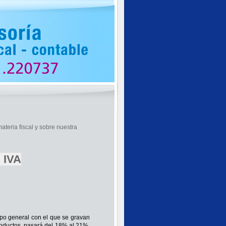
ateria fiscal y sobre nuestra
l IVA
tipo general con el que se gravan
productos, pasará del 18% al 21%.