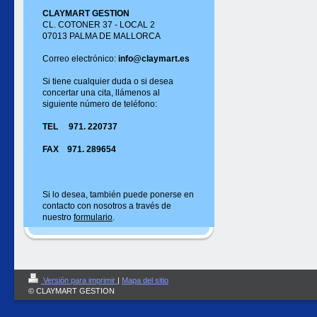
CLAYMART GESTION
CL. COTONER 37 - LOCAL 2
07013 PALMA DE MALLORCA
Correo electrónico:
info@claymart.es
Si tiene cualquier duda o si desea
concertar una cita, llámenos al
siguiente número de teléfono:
TEL 971. 220737
FAX 971. 289654
Si lo desea, también puede ponerse en
contacto con nosotros a través de
nuestro
formulario
.
Versión para imprimir
|
Mapa del sitio
© CLAYMART GESTION