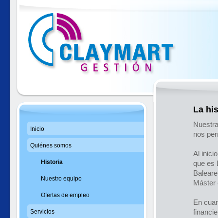
La his
Nuestra
Inicio
nos per
Quiénes somos
Al inic
Historia
que es 
Baleare
Nuestro equipo
Máster 
Ofertas de empleo
En cuant
financie
Servicios